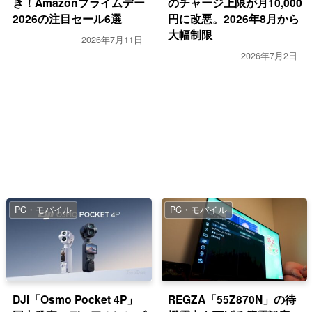
き！Amazonプライムデー
のチャージ上限が月10,000
USBデバイスの「ベンダーID」「プロダクトID」を
2026の注目セール6選
円に改悪。2026年8月から
調べる方法【VID・PID】
大幅制限
2026年7月11日
2026年7月2日
AndroidでのMP3文字化けを直す方法（その2）
【Windows】標準機能だけで容量の大きいフォルダ
を探す方法
リモートデスクトップ先のスクリーンショットを標
準機能だけで撮る方法【Windows】
PC・モバイル
PC・モバイル
DJI「Osmo Pocket 4P」
REGZA「55Z870N」の待