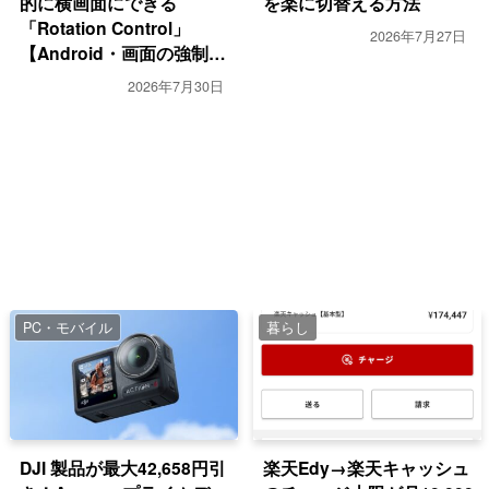
あきらめない！「すだれ」をクリップで網戸に掛け
的に横画面にできる
を楽に切替える方法
「Rotation Control」
る方法
2026年7月27日
【Android・画面の強制回
転】
Telegramアカウントを削除する方法
2026年7月30日
【Windows】キーボードでウィンドウ最小・最大
化、全画面モード切替えするショートカット【フル
スクリーン】
複数ファイル名の一括変更はPowerRenameが便利。
連番付きも（PowerToys）【Windows】
Google Chromeのオフラインインストーラを入手す
PC・モバイル
暮らし
る方法（Win・Mac・Linux）
【Windows】初期セットアップ画面で安全に電源を
切る方法（シャットダウンする方法）
伸縮自在！くるくる充電ケーブルの内部構造と修理
DJI 製品が最大42,658円引
楽天Edy→楽天キャッシュ