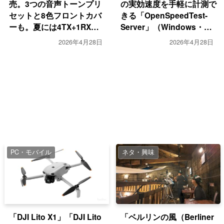
売。3つの音声トーンプリ
の実効速度を手軽に計測で
セットと8色フロントカバ
きる「OpenSpeedTest-
ーも。夏には4TX+1RX版
Server」（Windows・
も発売予定
Android・iOS・Linux）
2026年4月28日
2026年4月28日
PC・モバイル
ネタ・興味
「DJI Lito X1」「DJI Lito
「ベルリンの風（Berliner