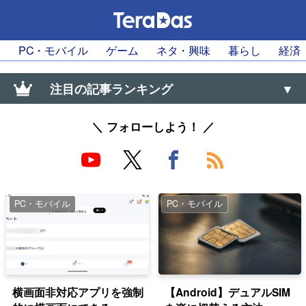
PC・モバイル
ゲーム
ネタ・興味
暮らし
経済
注目の記事ランキング
【Windows】リモートデスクトップでUDPでなく
＼ フォローしよう！ ／
TCPだけ使う設定
スマホの通知遅れは「電池の最適化」を止めよう
【LINE・Gmail・Twitterなど】
PC・モバイル
PC・モバイル
大なり小なり（＜、＞）の上向き・下向きの記号の
出し方（∧、∨）
【0570】高額な「ナビダイヤル」に安く電話を掛け
る方法【通話料】
横画面非対応アプリを強制
【Android】デュアルSIM