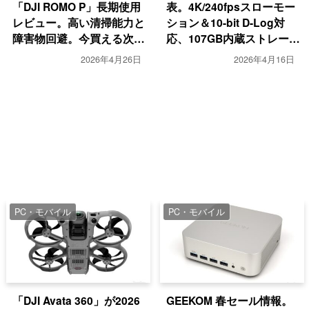
「DJI ROMO P」長期使用
表。4K/240fpsスローモー
レビュー。高い清掃能力と
ション＆10-bit D-Log対
障害物回避。今買える次世
応、107GB内蔵ストレージ
代機だ
搭載で2026年4月22日発売
2026年4月26日
2026年4月16日
PC・モバイル
PC・モバイル
「DJI Avata 360」が2026
GEEKOM 春セール情報。