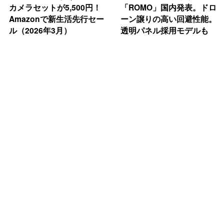
カメラセットが5,500円！
「ROMO」国内発表。ドロ
Amazonで新生活先行セー
ーン譲りの高い回避性能。
ル（2026年3月）
透明パネル採用モデルも
2026年3月4日
2026年2月26日
PC・モバイル
PC・モバイル
Logicool「G502 X」のニ
最小クラスの1kWhポタ電