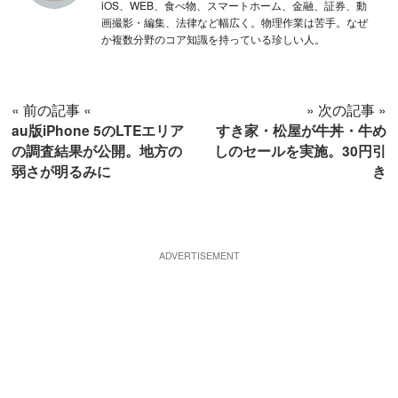
iOS、WEB、食べ物、スマートホーム、金融、証券、動
画撮影・編集、法律など幅広く。物理作業は苦手。なぜ
か複数分野のコア知識を持っている珍しい人。
« 前の記事 «
» 次の記事 »
au版iPhone 5のLTEエリア
すき家・松屋が牛丼・牛め
の調査結果が公開。地方の
しのセールを実施。30円引
弱さが明るみに
き