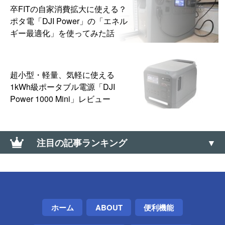
卒FITの自家消費拡大に使える？
ポタ電「DJI Power」の「エネル
ギー最適化」を使ってみた話
超小型・軽量、気軽に使える
1kWh級ポータブル電源「DJI
Power 1000 Mini」レビュー
注目の記事ランキング
【Windows】リモートデスクトップでUDPでなく
TCPだけ使う設定
スマホの通知遅れは「電池の最適化」を止めよう
ホーム
ABOUT
便利機能
【LINE・Gmail・Twitterなど】