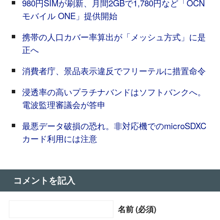
980円SIMが刷新、月間2GBで1,780円など「OCN
モバイル ONE」提供開始
携帯の人口カバー率算出が「メッシュ方式」に是
正へ
消費者庁、景品表示違反でフリーテルに措置命令
浸透率の高いプラチナバンドはソフトバンクへ。
電波監理審議会が答申
最悪データ破損の恐れ。非対応機でのmicroSDXC
カード利用には注意
コメントを記入
名前 (必須)