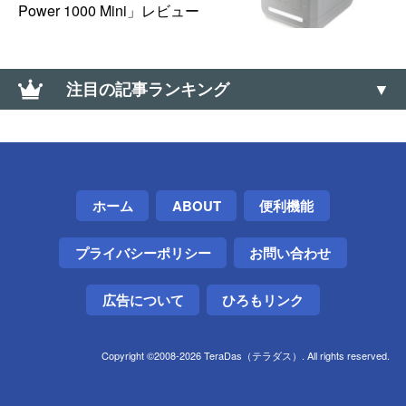
Power 1000 Mini」レビュー
注目の記事ランキング
【0570】高額な「ナビダイヤル」に安く電話を掛け
る方法【通話料】
Telegramアカウントを削除する方法
ホーム
ABOUT
便利機能
「12人の少年が13人になっちゃう画像」のトリック
プライバシーポリシー
お問い合わせ
を種明かししてみた
広告について
ひろもリンク
Copyright ©2008-2026 TeraDas（テラダス）. All rights reserved.