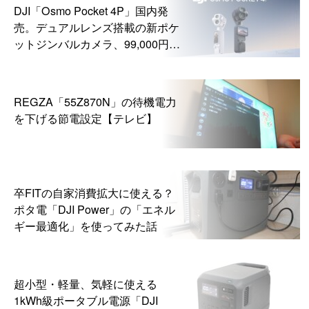
DJI「Osmo Pocket 4P」国内発
売。デュアルレンズ搭載の新ポケ
ットジンバルカメラ、99,000円か
ら
REGZA「55Z870N」の待機電力
を下げる節電設定【テレビ】
卒FITの自家消費拡大に使える？
ポタ電「DJI Power」の「エネル
ギー最適化」を使ってみた話
超小型・軽量、気軽に使える
1kWh級ポータブル電源「DJI