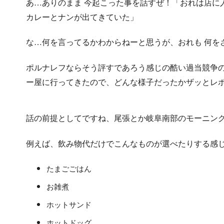
あ…ありのまま 今起こった事を話すぜ！「おれは店に
カレーとナンが出てきていた」
な…何を言ってるかわからねーと思うが、おれも 何を
ポルナレフならそう評すであろう感じの酷い過当競争
ー屋に行ってきたので、どんな様子だったかザッとレ
話の前提としてですね、尾張とか岐阜南部のモーニン
例えば、飲み物代だけでこんなものが選べたりする感
たまごごはん
お雑煮
ホットサンド
ホットドッグ