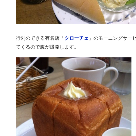
行列のできる有名店「
クローチェ
」のモーニングサー
てくるので腹が爆発します。