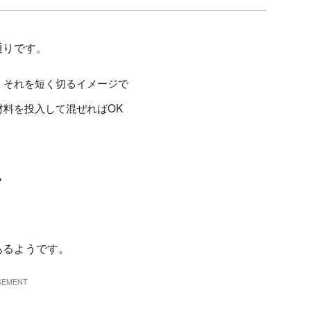
通りです。
、それを短く切るイメージで
料を投入して混ぜればOK
い
あるようです。