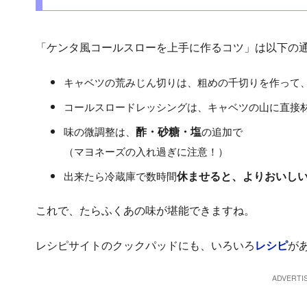
「ケンタ風コールスローを上手に作るコツ」は以下の
キャベツの荒みじん切りは、粗めの千切りを作って
コールスロードレッシングは、キャベツの山に直接材
味の微調整は、
酢・砂糖・塩
の追加で
（マヨネーズの入れ過ぎに注意！）
出来たら冷蔵庫で数時間
休ませると、よりおいし
これで、たらふくあの味が堪能できますね。
レシピサイトのクックパッドにも、いろいろ
レシピ
が