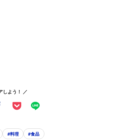
アしよう！ ／
#料理
#食品