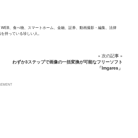
ム、iOS、WEB、食べ物、スマートホーム、金融、証券、動画撮影・編集、法律
識を持っている珍しい人。
» 次の記事 »
わずか3ステップで画像の一括変換が可能なフリーソフト
「Imgares」