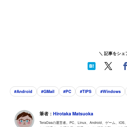
＼ 記事をシェ
#Android
#GMail
#PC
#TIPS
#Windows
筆者：
Hirotaka Matsuoka
TeraDasの運営者。PC、Linux、Android、ゲー