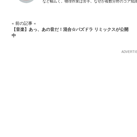
など幅広く。物理作業は苦手。なぜか複数分野のコア知
« 前の記事 «
【音楽】あっ、あの音だ！混合☆パズドラ リミックスが公開
中