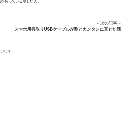
識を持っている珍しい人。
» 次の記事 »
スマホ用巻取りUSBケーブルが割とカンタンに直せた話