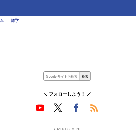
ム
雑学
＼ フォローしよう！ ／