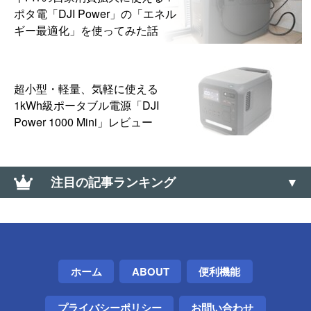
ポタ電「DJI Power」の「エネル
ギー最適化」を使ってみた話
超小型・軽量、気軽に使える
1kWh級ポータブル電源「DJI
Power 1000 Mini」レビュー
注目の記事ランキング
大なり小なり（＜、＞）の上向き・下向きの記号の
出し方（∧、∨）
【Windows】標準機能だけで容量の大きいフォルダ
ホーム
ABOUT
便利機能
を探す方法
プライバシーポリシー
お問い合わせ
iPhoneのWi-Fiテザリングをスリープさせず常時利用