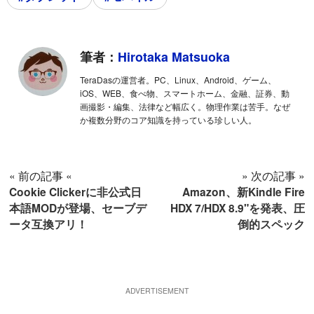
筆者：
Hirotaka Matsuoka
TeraDasの運営者。PC、Linux、Android、ゲーム、
iOS、WEB、食べ物、スマートホーム、金融、証券、動
画撮影・編集、法律など幅広く。物理作業は苦手。なぜ
か複数分野のコア知識を持っている珍しい人。
« 前の記事 «
» 次の記事 »
Cookie Clickerに非公式日
Amazon、新Kindle Fire
本語MODが登場、セーブデ
HDX 7/HDX 8.9"を発表、圧
ータ互換アリ！
倒的スペック