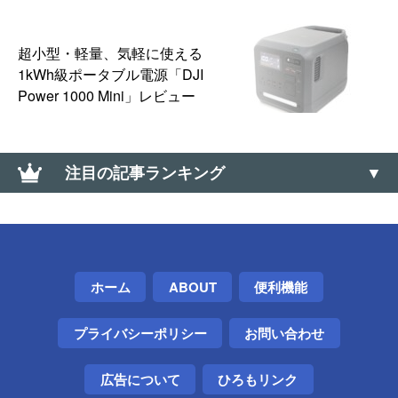
超小型・軽量、気軽に使える
1kWh級ポータブル電源「DJI
Power 1000 Mini」レビュー
注目の記事ランキング
複数ファイル名の一括変更はPowerRenameが便利。
連番付きも（PowerToys）【Windows】
DJI「Osmo Pocket 4」発表。4K/240fpsスローモー
ホーム
ABOUT
便利機能
ション＆10-bit D-Log対応、107GB内蔵ストレージ搭
載で2026年4月22日発売
プライバシーポリシー
お問い合わせ
SwitchBotキーパッドが外れなかったので、頑張って
外した話
広告について
ひろもリンク