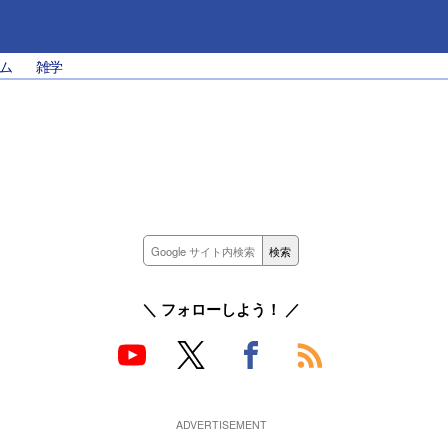
ム
雑学
＼ フォローしよう！ ／