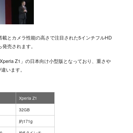
00 搭載とカメラ性能の高さで注目された5インチフルHD
から発売されます。
の「Xperia Z1」の日本向け小型版となっており、重さや
が違います。
Xperia Z1
32GB
約171g
チ
約5.0インチ