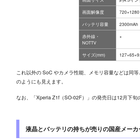
画面解像度
720×1280
バッテリ容量
2300mAh
赤外線・
×
NOTTV
サイズ(mm)
127×65×9
これ以外の SoC やカメラ性能、メモリ容量などは同等となって
のようにも見えます。
なお、「Xperia Z1f（SO-02F）」の発売日は12
液晶とバッテリの持ちが売りの国産メーカ