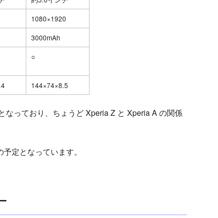
1080×1920
3000mAh
○
.4
144×74×8.5
おり、ちょうど Xperia Z と Xperia A の関係
月下旬の予定となっています。
ー