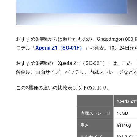
おすすめ3機種からは漏れたものの、Snapdragon 8
モデル「
Xperia Z1（SO-01F）
」も発表。10月24日
おすすめ3機種の「Xperia Z1f（SO-02F）」は、こ
解像度、画面サイズ、バッテリ、内蔵ストレージなど
この2機種の違いの比較表は以下のとおり。
Xperia Z1f
内蔵ストレージ
16GB
重さ
約140g
画面サイズ
約4.3イン