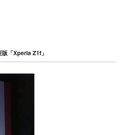
「Xperia Z1f」