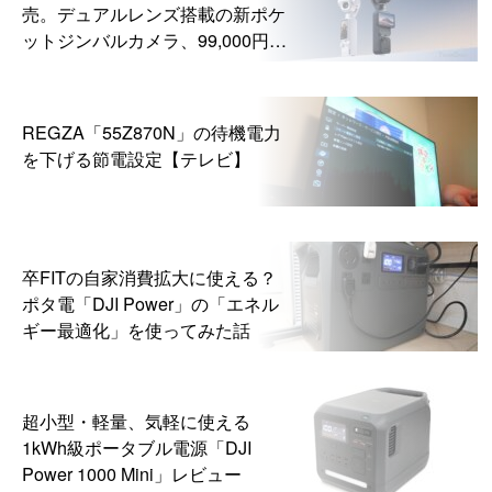
売。デュアルレンズ搭載の新ポケ
ットジンバルカメラ、99,000円か
ら
REGZA「55Z870N」の待機電力
を下げる節電設定【テレビ】
卒FITの自家消費拡大に使える？
ポタ電「DJI Power」の「エネル
ギー最適化」を使ってみた話
超小型・軽量、気軽に使える
1kWh級ポータブル電源「DJI
Power 1000 Mini」レビュー