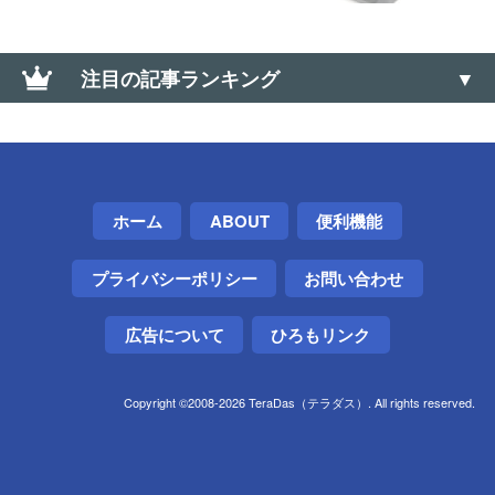
注目の記事ランキング
Google Chromeのオフラインインストーラを入手す
る方法（Win・Mac・Linux）
大なり小なり（＜、＞）の上向き・下向きの記号の
ホーム
ABOUT
便利機能
出し方（∧、∨）
プライバシーポリシー
お問い合わせ
【Windows】初期セットアップ画面で安全に電源を
切る方法（シャットダウンする方法）
広告について
ひろもリンク
【Windows】キーボードでウィンドウ最小・最大
化、全画面モード切替えするショートカット【フル
Copyright ©2008-2026 TeraDas（テラダス）. All rights reserved.
スクリーン】
ワンタイムパスワードカードが電池切れ→電池を外
して廃棄した話【三菱UFJ銀行】