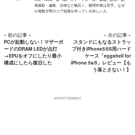
画撮影・編集、法律など幅広く。物理作業は苦手。なぜ
か複数分野のコア知識を持っている珍しい人。
« 前の記事 «
» 次の記事 »
PCが起動しない！マザーボ
スタンドにもなるストラッ
ードのDRAM LEDが点灯
プ付きiPhone5/5S用ハード
→EPUをオフにしたり最小
ケース「eggshell for
構成にしたら復旧した
iPhone 5s/5」レビュー【も
う落とさない！】