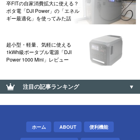
卒FITの自家消費拡大に使える？
ポタ電「DJI Power」の「エネル
ギー最適化」を使ってみた話
超小型・軽量、気軽に使える
1kWh級ポータブル電源「DJI
Power 1000 Mini」レビュー
注目の記事ランキング
【Amazon】コンビニ受け取りの「受取可能」バーコ
ードのメールが送られてこない場合の対処方法
【ドミノ・ピザ】Lサイズ半額クーポンが当たる「ミ
ホーム
ABOUT
便利機能
ステリーディール」はLINE・メルマガ配信前でも挑
戦できる