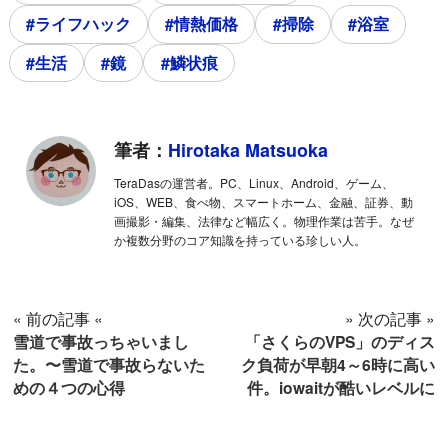
#ライフハック
#情熱価格
#掃除
#浴室
#生活
#鏡
#鱗状痕
筆者：
Hirotaka Matsuoka
TeraDasの運営者。PC、Linux、Android、ゲーム、
iOS、WEB、食べ物、スマートホーム、金融、証券、動
画撮影・編集、法律など幅広く。物理作業は苦手。なぜ
か複数分野のコア知識を持っている珍しい人。
« 前の記事 «
» 次の記事 »
雪道で事故っちゃいまし
「さくらのVPS」のディス
た。〜雪道で事故らないた
ク負荷が早朝4～6時に高い
めの４つの心得
件。iowaitが酷いレベルに