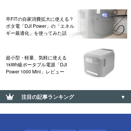
卒FITの自家消費拡大に使える？
ポタ電「DJI Power」の「エネル
ギー最適化」を使ってみた話
超小型・軽量、気軽に使える
1kWh級ポータブル電源「DJI
Power 1000 Mini」レビュー
注目の記事ランキング
iPhoneのWi-Fiテザリングをスリープさせず常時利用
可能にする方法とTIPS【安定性アップ】
あきらめない！「すだれ」をクリップで網戸に掛け