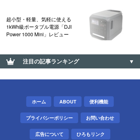
超小型・軽量、気軽に使える
1kWh級ポータブル電源「DJI
Power 1000 Mini」レビュー
注目の記事ランキング
【Amazon】コンビニ受け取りの「受取可能」バーコ
ードのメールが送られてこない場合の対処方法
【Windows】サウンド コントロールパネルの開き方
ホーム
ABOUT
便利機能
（サウンドの詳細設定）
プライバシーポリシー
お問い合わせ
【ドミノ・ピザ】Lサイズ半額クーポンが当たる「ミ
ステリーディール」はLINE・メルマガ配信前でも挑
戦できる
広告について
ひろもリンク