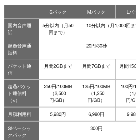
Sパック
Mパック
Lパッ
国内音声通
5分以内（月50
10分以内（月1,000回ま
話
回まで）
超過音声通
20円/30秒
話料
パケット通
月間2GBまで
月間7GBまで
月間15G
信
超過パケッ
250円/100MB
125円/100MB
100円/1
ト通信料
（2,500
（1,250
（1,0
（※）
円/GB）
円/GB）
円/G
月額利用料
5,980円
6,980円
9,98
S!ベーシッ
300円
クパック