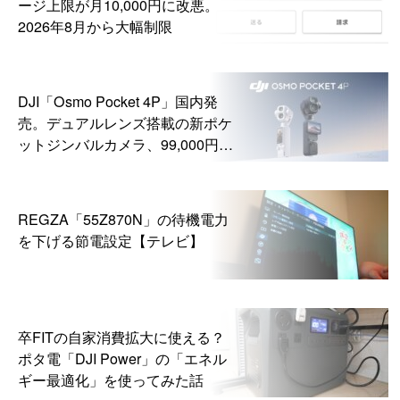
ージ上限が月10,000円に改悪。
2026年8月から大幅制限
DJI「Osmo Pocket 4P」国内発
売。デュアルレンズ搭載の新ポケ
ットジンバルカメラ、99,000円か
ら
REGZA「55Z870N」の待機電力
を下げる節電設定【テレビ】
卒FITの自家消費拡大に使える？
ポタ電「DJI Power」の「エネル
ギー最適化」を使ってみた話