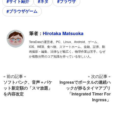
#サイト紹介
#ネタ
#ブラウザ
#ブラウザゲーム
筆者：
Hirotaka Matsuoka
TeraDasの運営者。PC、Linux、Android、ゲーム、
iOS、WEB、食べ物、スマートホーム、金融、証券、動
画撮影・編集、法律など幅広く。物理作業は苦手。なぜ
か複数分野のコア知識を持っている珍しい人。
« 前の記事 «
» 次の記事 »
ソフトバンク、音声＋パケ
Ingressでポータルの連続ハ
ット新定額の「スマ放題」
ックが捗るタイマアプリ
を内容改定
「Integrated Timer For
Ingress」