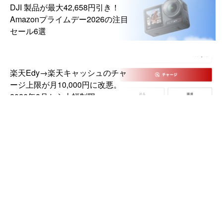
DJI 製品が最大42,658円引き！
Amazonプライムデー2026の注目
セール6選
楽天Edy→楽天キャッシュのチャ
ージ上限が月10,000円に改悪。
2026年8月から大幅制限
DJI「Osmo Pocket 4P」国内発
売。デュアルレンズ搭載の新ポケ
ットジンバルカメラ、99,000円か
ら
REGZA「55Z870N」の待機電力
を下げる節電設定【テレビ】