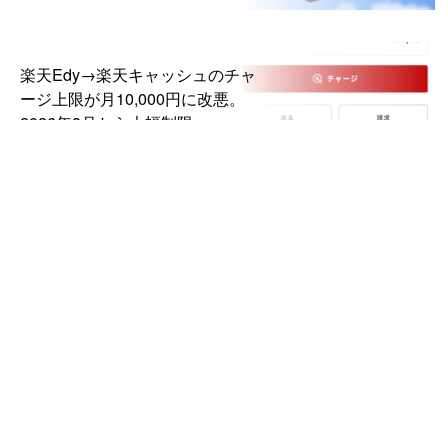
楽天Edy→楽天キャッシュのチャ
ージ上限が月10,000円に改悪。
2026年8月から大幅制限
DJI「Osmo Pocket 4P」国内発
売。デュアルレンズ搭載の新ポケ
ットジンバルカメラ、99,000円か
ら
REGZA「55Z870N」の待機電力
を下げる節電設定【テレビ】