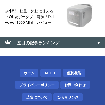
超小型・軽量、気軽に使える
1kWh級ポータブル電源「DJI
Power 1000 Mini」レビュー
注目の記事ランキング
リモートデスクトップ先のスクリーンショットを標
準機能だけで撮る方法【Windows】
【丸亀製麺】毎月1日は釜揚げうどんが半額！8月も
ホーム
ABOUT
便利機能
「釜揚げうどんの日」は開催！ぶっかけ冷も半額
プライバシーポリシー
お問い合わせ
【Windows】標準機能だけで容量の大きいフォルダ
を探す方法
広告について
ひろもリンク
Google Chromeのオフラインインストーラを入手す