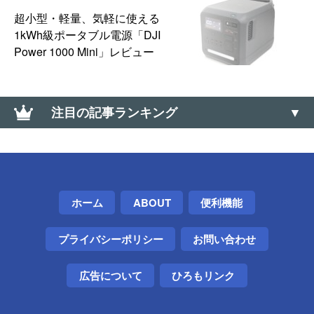
超小型・軽量、気軽に使える
1kWh級ポータブル電源「DJI
Power 1000 Mini」レビュー
注目の記事ランキング
大なり小なり（＜、＞）の上向き・下向きの記号の
出し方（∧、∨）
【Windows】キーボードでウィンドウ最小・最大
ホーム
ABOUT
便利機能
化、全画面モード切替えするショートカット【フル
スクリーン】
プライバシーポリシー
お問い合わせ
【Windows】初期セットアップ画面で安全に電源を
切る方法（シャットダウンする方法）
広告について
ひろもリンク
Google Chromeのオフラインインストーラを入手す