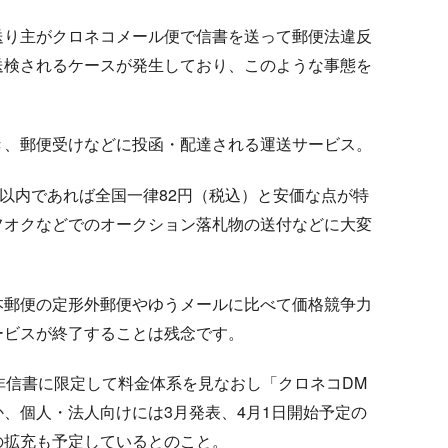
送り主がクロネコメール便で信書を送って郵便法違反
送検されるケースが発生しており、このような事態を
き、郵便受けなどに投函・配達される運送サービス。
ズ以内であれば全国一律82円（税込）と安価な点が特
フオクなどでのオークション落札物の送付などに大変
本郵便の定形外郵便やゆうメールに比べて価格競争力
ービスが終了することは残念です。
非信書に限定して料金体系を見なおし「クロネコDM
、個人・法人向けには3月発表、4月1日開始予定の
の拡充も予定しているとのこと。