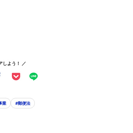
アしよう！ ／
事業
#郵便法