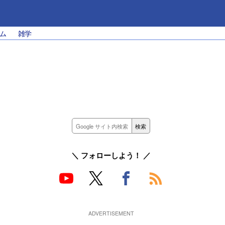
ム
雑学
＼ フォローしよう！ ／