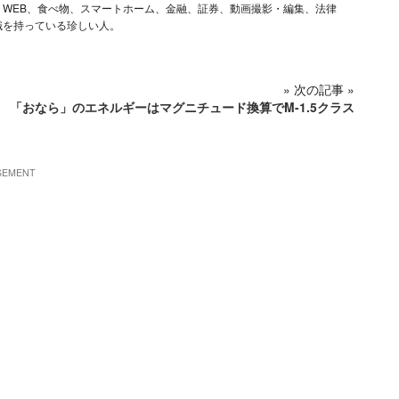
ム、iOS、WEB、食べ物、スマートホーム、金融、証券、動画撮影・編集、法律
識を持っている珍しい人。
» 次の記事 »
「おなら」のエネルギーはマグニチュード換算でM-1.5クラス