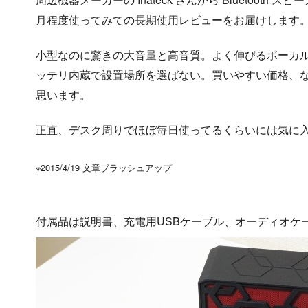
月程度使ってみての長期使用レビューをお届けします
小型なのに驚きの大音量と高音質。よく伸びるボーカ
ッテリ内蔵で設置場所を選ばない。買いやすい価格、など、
思います。
正直、デスク周りでほぼ毎日使ってるくらいには気に
※2015/4/19 文章ブラッシュアップ
付属品は説明書、充電用USBケーブル、オーディオケ