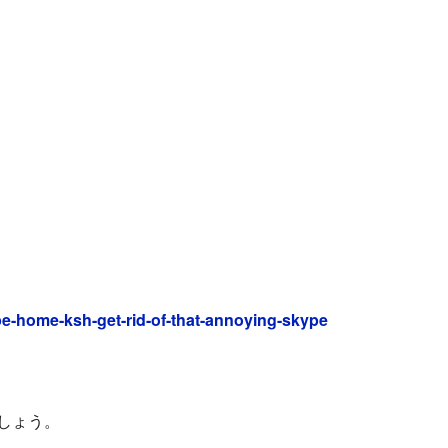
pe-home-ksh-get-rid-of-that-annoying-skype
でしょう。