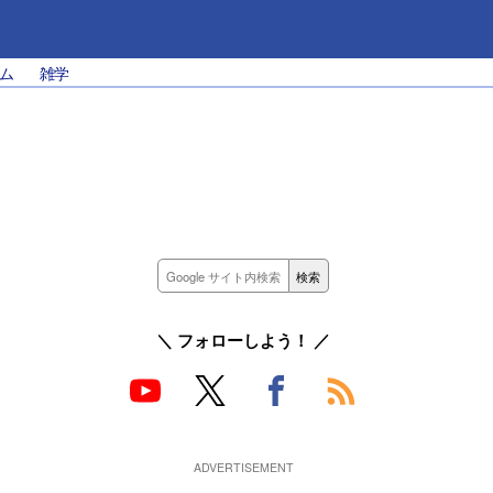
ム
雑学
＼ フォローしよう！ ／