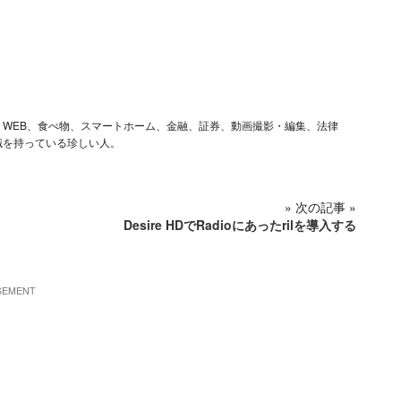
ム、iOS、WEB、食べ物、スマートホーム、金融、証券、動画撮影・編集、法律
識を持っている珍しい人。
» 次の記事 »
Desire HDでRadioにあったrilを導入する