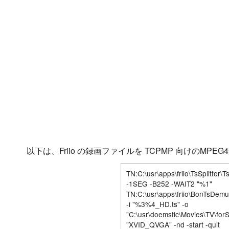
以下は、Friio の録画ファイルを TCPMP 向けのMPE
TN:C:\usr\apps\friio\TsSplitter\
-1SEG -B252 -WAIT2 "%1"
TN:C:\usr\apps\friio\BonTsDe
-i "%3%4_HD.ts" -o
"C:\usr\doemstic\Movies\TV\fo
"XVID_QVGA" -nd -start -quit