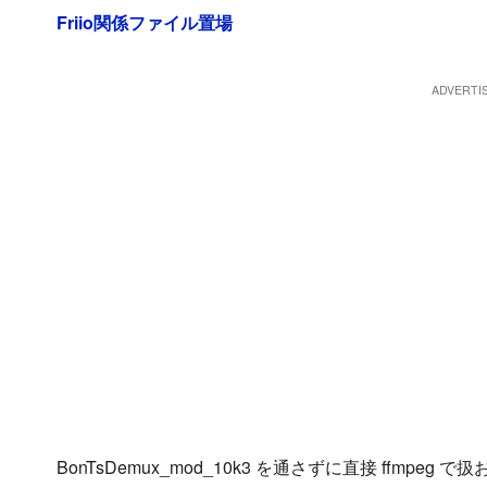
Friio関係ファイル置場
BonTsDemux_mod_10k3 を通さずに直接 ffm