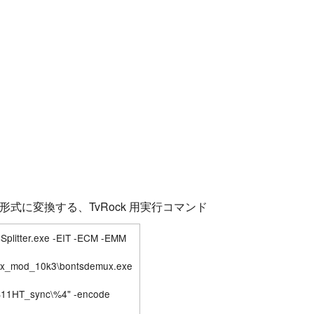
G4形式に変換する、TvRock 用実行コマンド
TsSplitter.exe -EIT -ECM -EMM
mux_mod_10k3\bontsdemux.exe
rS11HT_sync\%4" -encode