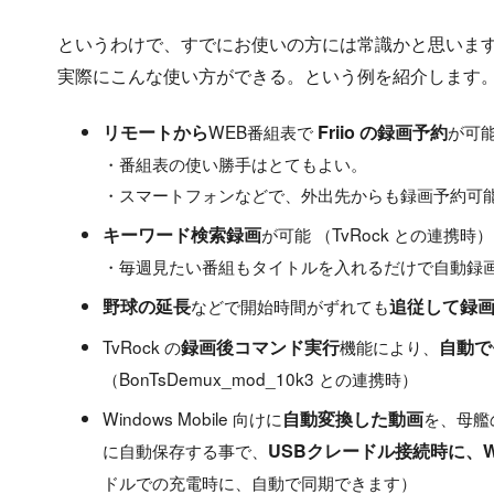
というわけで、すでにお使いの方には常識かと思いま
実際にこんな使い方ができる。という例を紹介します
リモートから
WEB番組表で
Friio の録画予約
が可能
・番組表の使い勝手はとてもよい。
・スマートフォンなどで、外出先からも録画予約可
キーワード検索録画
が可能 （TvRock との連携時
・毎週見たい番組もタイトルを入れるだけで自動録
野球の延長
などで開始時間がずれても
追従して録
TvRock の
録画後コマンド実行
機能により、
自動で
（BonTsDemux_mod_10k3 との連携時）
Windows Mobile 向けに
自動変換した動画
を、母艦の 
に自動保存する事で、
USBクレードル接続時に、Win
ドルでの充電時に、自動で同期できます）