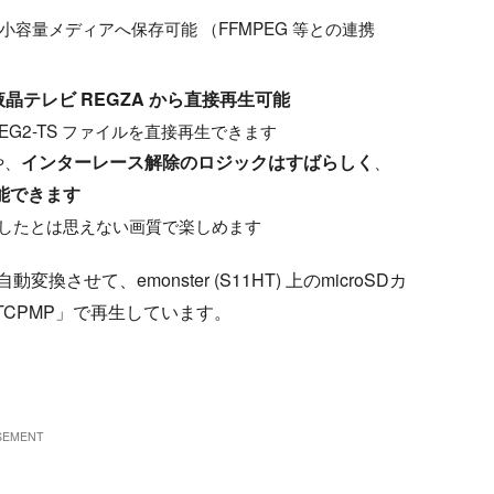
どの小容量メディアへ保存可能 （FFMPEG 等との連携
晶テレビ REGZA から直接再生可能
EG2-TS ファイルを直接再生できます
や、
インターレース解除のロジックはすばらしく
、
能できます
 で録画したとは思えない画質で楽しめます
せて、emonster (S11HT) 上のmicroSDカ
「TCPMP」で再生しています。