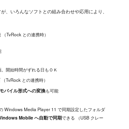
すが、いろんなソフトとの組み合わせや応用により、
。
 （TvRock との連携時）
能
）
画。開始時間がずれる日もＯＫ
画
（TvRock との連携時）
モバイル形式への変換
も可能
Windows Media Player 11 で同期設定したフォルダ
dows Mobile へ自動で同期
できる （USB クレー