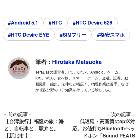
#Android 5.1
#HTC
#HTC Desire 626
#HTC Desire EYE
#SIMフリー
#格安スマホ
筆者：
Hirotaka Matsuoka
TeraDasの運営者。PC、Linux、Android、ゲーム、
iOS、WEB、食べ物、スマートホーム、金融、証券、動
画撮影・編集、法律など幅広く。物理作業は苦手。なぜ
か複数分野のコア知識を持っている珍しい人。
« 前の記事 «
» 次の記事 »
【台湾旅行】福隆の旅：海
低遅延・高音質のaptX対
と、自転車と、駅弁と。
応。お値打ちBluetoothヘッ
【新北市 】
ドホン「Sound PEATS