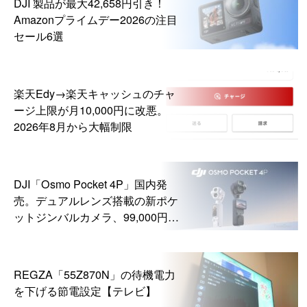
DJI 製品が最大42,658円引き！
Amazonプライムデー2026の注目
セール6選
楽天Edy→楽天キャッシュのチャ
ージ上限が月10,000円に改悪。
2026年8月から大幅制限
DJI「Osmo Pocket 4P」国内発
売。デュアルレンズ搭載の新ポケ
ットジンバルカメラ、99,000円か
ら
REGZA「55Z870N」の待機電力
を下げる節電設定【テレビ】