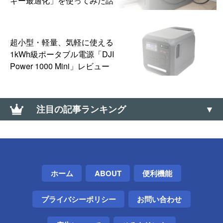
ギー最適化」を使ってみた話
超小型・軽量、気軽に使える
1kWh級ポータブル電源「DJI
Power 1000 Mini」レビュー
注目の記事ランキング
iPhoneのWi-Fiテザリングをスリープさせず常時利用
可能にする方法とTIPS【安定性アップ】
あきらめない！「すだれ」をクリップで網戸に掛け
ホーム
ABOUT
便利機能
る方法
プライバシーポリシー
お問い合わせ
【0570】高額な「ナビダイヤル」に安く電話を掛け
る方法【通話料】