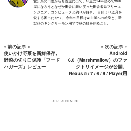
愛知県の田舎から名古屋に出て、SI屋に14年勤めてweb
屋になろうとなぜか田舎に舞い戻った田舎者系フリーエ
ンジニア。コンピュータと釣りが好き。 目的より道具を
愛する困ったやつ。 今年の目標はweb屋への転身と、新
製品のキングサーモン用竿で秋の鮭を釣ること。
« 前の記事 «
» 次の記事 »
使いかけ野菜を新鮮保存。
Android
野菜の切り口保護「フード
6.0（Marshmallow）のファ
ハガーズ」レビュー
クトリイメージが公開。
Nexus 5 / 7 / 6 / 9 / Player用