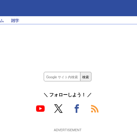
ム
雑学
＼ フォローしよう！ ／