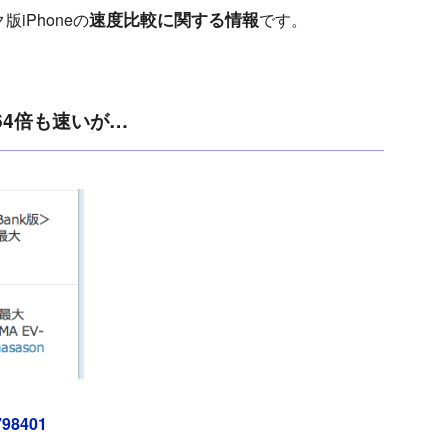
速度比較に関する情報
iPhoneの
です。
64倍も速いが…
798401