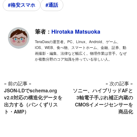
#格安スマホ
#通話
筆者：
Hirotaka Matsuoka
TeraDasの運営者。PC、Linux、Android、ゲーム、
iOS、WEB、食べ物、スマートホーム、金融、証券、動
画撮影・編集、法律など幅広く。物理作業は苦手。なぜ
か複数分野のコア知識を持っている珍しい人。
« 前の記事 «
» 次の記事 »
JSON-LDでschema.org
ソニー、ハイブリッドAFと
v2.0対応の構造化データを
3軸電子手ぶれ補正内蔵の
出力する（パンくずリス
CMOSイメージセンサーを
ト・AMP）
商品化