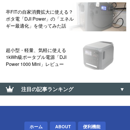
卒FITの自家消費拡大に使える？
ポタ電「DJI Power」の「エネル
ギー最適化」を使ってみた話
超小型・軽量、気軽に使える
1kWh級ポータブル電源「DJI
Power 1000 Mini」レビュー
注目の記事ランキング
【Amazon】コンビニ受け取りの「受取可能」バーコ
ードのメールが送られてこない場合の対処方法
【ドミノ・ピザ】Lサイズ半額クーポンが当たる「ミ
ホーム
ABOUT
便利機能
ステリーディール」はLINE・メルマガ配信前でも挑