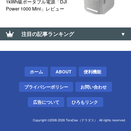
1kWh級ポータブル電源「DJI
Power 1000 Mini」レビュー
注目の記事ランキング
【Windows】キーボードでウィンドウ最小・最大
化、全画面モード切替えするショートカット【フル
スクリーン】
ホーム
ABOUT
便利機能
【0570】高額な「ナビダイヤル」に安く電話を掛け
る方法【通話料】
プライバシーポリシー
お問い合わせ
Telegramアカウントを削除する方法
広告について
ひろもリンク
「12人の少年が13人になっちゃう画像」のトリック
を種明かししてみた
Copyright ©2008-2026 TeraDas（テラダス）. All rights reserved.