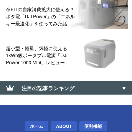
卒FITの自家消費拡大に使える？
ポタ電「DJI Power」の「エネル
ギー最適化」を使ってみた話
超小型・軽量、気軽に使える
1kWh級ポータブル電源「DJI
Power 1000 Mini」レビュー
注目の記事ランキング
PCを初期状態に戻す＋ドライブを完全にクリーンア
ップする方法【Windows 回復環境】
伸縮自在！くるくる充電ケーブルの内部構造と修理
ホーム
ABOUT
便利機能