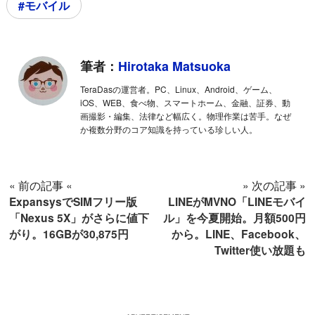
#モバイル
筆者：
Hirotaka Matsuoka
TeraDasの運営者。PC、Linux、Android、ゲーム、
iOS、WEB、食べ物、スマートホーム、金融、証券、動
画撮影・編集、法律など幅広く。物理作業は苦手。なぜ
か複数分野のコア知識を持っている珍しい人。
« 前の記事 «
» 次の記事 »
ExpansysでSIMフリー版
LINEがMVNO「LINEモバイ
「Nexus 5X」がさらに値下
ル」を今夏開始。月額500円
がり。16GBが30,875円
から。LINE、Facebook、
Twitter使い放題も