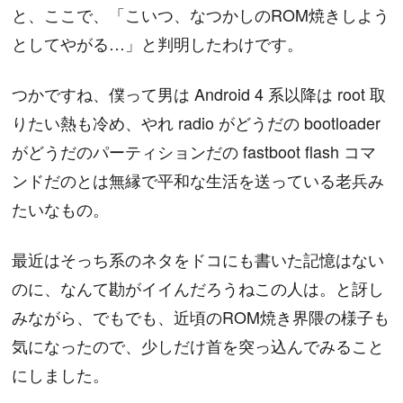
と、ここで、「こいつ、なつかしのROM焼きしよう
としてやがる…」と判明したわけです。
つかですね、僕って男は Android 4 系以降は root 取
りたい熱も冷め、やれ radio がどうだの bootloader
がどうだのパーティションだの fastboot flash コマ
ンドだのとは無縁で平和な生活を送っている老兵み
たいなもの。
最近はそっち系のネタをドコにも書いた記憶はない
のに、なんて勘がイイんだろうねこの人は。と訝し
みながら、でもでも、近頃のROM焼き界隈の様子も
気になったので、少しだけ首を突っ込んでみること
にしました。