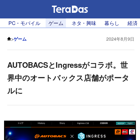
PC・モバイル
ゲーム
ネタ・興味
暮らし
経済
>
ゲーム
2024年8月9日
AUTOBACSとIngressがコラボ。世
界中のオートバックス店舗がポータ
ルに