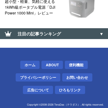
超小型・軽量、気軽に使える
1kWh級ポータブル電源「DJI
Power 1000 Mini」レビュー
注目の記事ランキング
Google Chromeのオフラインインストーラを入手す
る方法（Win・Mac・Linux）
大なり小なり（＜、＞）の上向き・下向きの記号の
ホーム
ABOUT
便利機能
出し方（∧、∨）
プライバシーポリシー
お問い合わせ
ワンタイムパスワードカードが電池切れ→電池を外
して廃棄した話【三菱UFJ銀行】
広告について
ひろもリンク
【0570】高額な「ナビダイヤル」に安く電話を掛け
る方法【通話料】
Copyright ©2008-2026 TeraDas（テラダス）. All rights reserved.