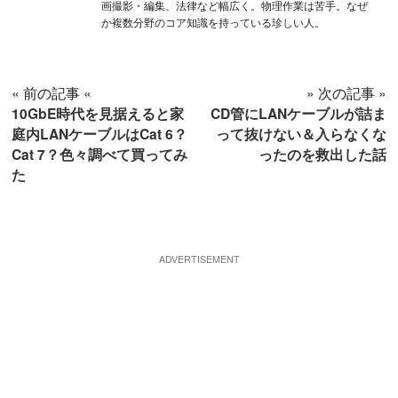
画撮影・編集、法律など幅広く。物理作業は苦手。なぜ
か複数分野のコア知識を持っている珍しい人。
« 前の記事 «
» 次の記事 »
10GbE時代を見据えると家
CD管にLANケーブルが詰ま
庭内LANケーブルはCat 6？
って抜けない＆入らなくな
Cat 7？色々調べて買ってみ
ったのを救出した話
た