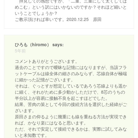
拝見しての感想ですが、「二重、三重にして太くしては
めこむ」という訳にはいかないのですか？それほど細いと
いうことでしょうか？
ご教示頂ければ幸いです。2020.12.25 原田
ひろも（hiromo） says:
5年前
コメントありがとうございます。
過去のことですので曖昧な記憶にはなりますが、当該フラ
ットケーブルは線全体の細さのみならず、芯線自体が極端
に細かった記憶がございます。
それは、ぐっとすが想定しているであろう芯線よりも遥か
に細く、それがために多少動かしただけで、8芯のうちの
半分以上が容易に接触不良を起こすほどでした。
結果、苦肉の策として今回の接続方法を選択した経緯がご
ざいます。
原田さまの仰るように幾重にも線を重ねる方法が実現でき
れば、かなり楽にはなると思います。
ただ、それで安定して接続できるかは、実際に試してみな
いと未知数です。