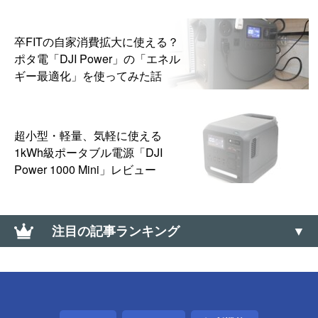
卒FITの自家消費拡大に使える？
ポタ電「DJI Power」の「エネル
ギー最適化」を使ってみた話
超小型・軽量、気軽に使える
1kWh級ポータブル電源「DJI
Power 1000 Mini」レビュー
注目の記事ランキング
割と大変だったけどNHKを解約できたので方法とか
を書いておく
【Windows】接続中のUSB機器のデータ転送速度を