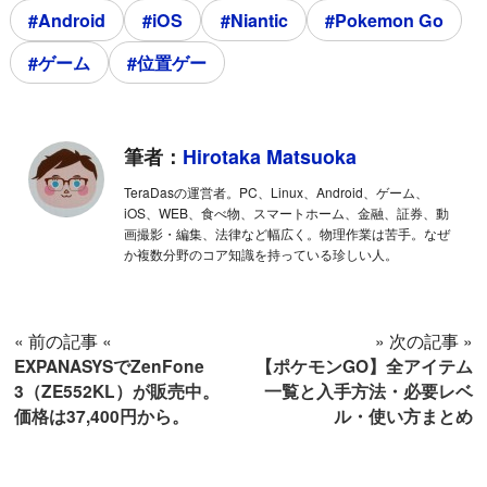
#Android
#iOS
#Niantic
#Pokemon Go
#ゲーム
#位置ゲー
筆者：
Hirotaka Matsuoka
TeraDasの運営者。PC、Linux、Android、ゲーム、
iOS、WEB、食べ物、スマートホーム、金融、証券、動
画撮影・編集、法律など幅広く。物理作業は苦手。なぜ
か複数分野のコア知識を持っている珍しい人。
« 前の記事 «
» 次の記事 »
EXPANASYSでZenFone
【ポケモンGO】全アイテム
3（ZE552KL）が販売中。
一覧と入手方法・必要レベ
価格は37,400円から。
ル・使い方まとめ