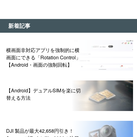
新着記事
横画面非対応アプリを強制的に横
画面にできる「Rotation Control」
【Android・画面の強制回転】
【Android】デュアルSIMを楽に切
替える方法
DJI 製品が最大42,658円引き！