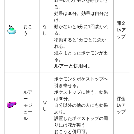
る。
効果は30分。効果は自分だ
け。
課金
おこ
な
動かないと5分に1回炊かれ
Lvア
う
し
る。
ップ
移動すると1分ごとに炊か
れる。
煙をまとったポケモンが出
る。
ルアーと併用可。
ポケモンをポケストップへ
引き寄せる。
ルア
ポケストップに使う。効果
ー
は30分。
課金
な
モジ
自分以外の他の人にも効果
Lvア
し
ュー
あり。
ップ
ル
設置したポケストップの周
りには花が舞う。
おこうと併用可。