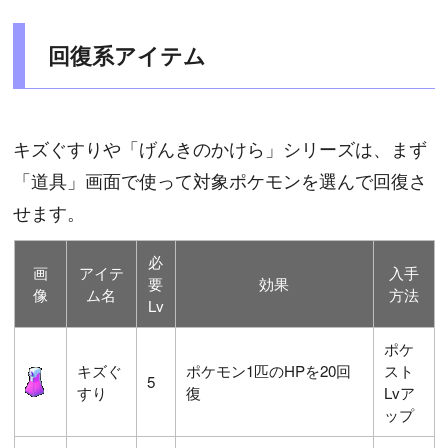
回復系アイテム
キズぐすりや「げんきのかけら」シリーズは、まず
「道具」画面で使って対象ポケモンを選んで回復さ
せます。
必
画
アイテ
入手
要
効果
像
ム名
方法
Lv
ポケ
キズぐ
ポケモン1匹のHPを20回
スト
5
すり
復
Lvア
ップ