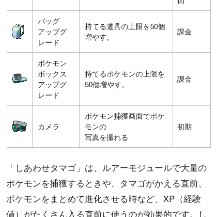
バッグ
持てる道具の上限を50個
アップグ
課金
増やす。
レード
ポケモン
ボックス
持てるポケモンの上限を
課金
アップグ
50個増やす。
レード
ポケモン捕獲画面でポケ
カメラ
モンの
初期
写真を撮れる
「しあわせタマゴ」は、ルアーモジュールで大量の
ポケモンを捕獲するときや、タマゴがかえる直前、
ポケモンをまとめて進化させる時など、XP（経験
値）がたくさん入る直前に使うのが効果的です。し