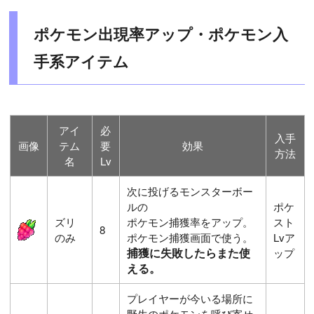
ポケモン出現率アップ・ポケモン入
手系アイテム
アイ
必
入手
画像
テム
要
効果
方法
名
Lv
次に投げるモンスターボー
ルの
ポケ
ズリ
ポケモン捕獲率をアップ。
スト
8
のみ
ポケモン捕獲画面で使う。
Lvア
捕獲に失敗したらまた使
ップ
える。
プレイヤーが今いる場所に
野生のポケモンを呼び寄せ