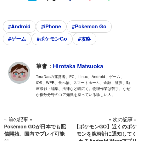
#Android
#iPhone
#Pokemon Go
#ゲーム
#ポケモンGo
#攻略
筆者：
Hirotaka Matsuoka
TeraDasの運営者。PC、Linux、Android、ゲーム、
iOS、WEB、食べ物、スマートホーム、金融、証券、動
画撮影・編集、法律など幅広く。物理作業は苦手。なぜ
か複数分野のコア知識を持っている珍しい人。
« 前の記事 «
» 次の記事 »
Pokémon GOが日本でも配
【ポケモンGO】近くのポケ
信開始。国内でプレイ可能
モンを腕時計に通知してく
に
れるAndroid Wearアプリ