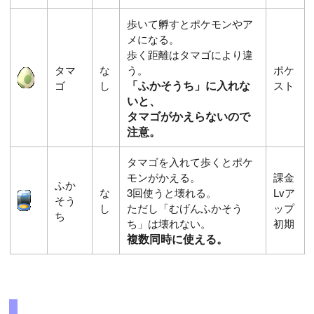
歩いて孵すとポケモンやア
メになる。
歩く距離はタマゴにより違
タマ
な
う。
ポケ
「ふかそうち」に入れな
ゴ
し
スト
いと、
タマゴがかえらないので
注意。
タマゴを入れて歩くとポケ
モンがかえる。
課金
ふか
な
3回使うと壊れる。
Lvア
そう
し
ただし「むげんふかそう
ップ
ち
ち」は壊れない。
初期
複数同時に使える。