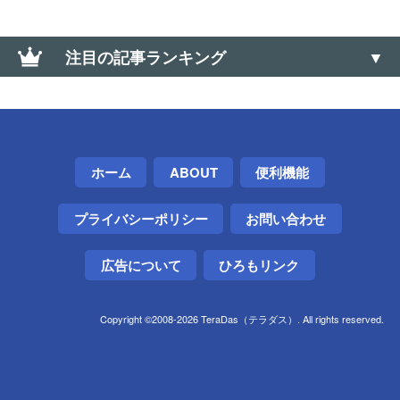
注目の記事ランキング
【Android】「ユーザー補助サービス」が勝手に無効
化される場合の対策・方法
【Android】APKファイルを強制インストールする方
ホーム
ABOUT
便利機能
法（Google Play以外から入手）
プライバシーポリシー
お問い合わせ
【Windows】サウンド コントロールパネルの開き方
（サウンドの詳細設定）
広告について
ひろもリンク
東芝の電子レンジが「H51」エラーで動かなくなった
けど、また動くようになった
Copyright ©2008-2026 TeraDas（テラダス）. All rights reserved.
Xiaomi製スマホの裏のIMEI・シリアル番号シールは
剥がしても大丈夫？