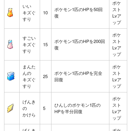
ポケ
いい
ポケモン1匹のHPを50回
スト
キズぐ
10
復
Lvア
すり
ップ
ポケ
すごい
ポケモン1匹のHPを200回
スト
キズぐ
15
復
Lvア
すり
ップ
まんた
ポケ
んの
ポケモン1匹のHPを完全
スト
25
キズぐ
回復
Lvア
すり
ップ
ポケ
げんき
ひんしのポケモン1匹の
スト
の
5
HPを半分回復
Lvア
かけら
ップ
げんき
ポケ