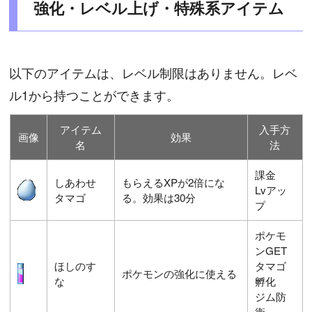
強化・レベル上げ・特殊系アイテム
以下のアイテムは、レベル制限はありません。レベ
ル1から持つことができます。
アイテム
入手方
画像
効果
名
法
課金
しあわせ
もらえるXPが2倍にな
Lvアッ
タマゴ
る。効果は30分
プ
ポケモ
ンGET
ほしのす
タマゴ
ポケモンの強化に使える
な
孵化
ジム防
衛