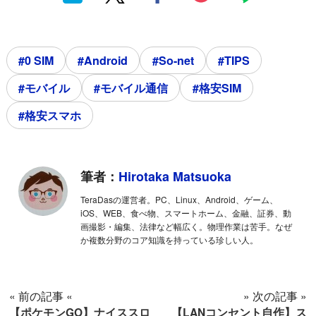
#0 SIM
#Android
#So-net
#TIPS
#モバイル
#モバイル通信
#格安SIM
#格安スマホ
筆者：
Hirotaka Matsuoka
TeraDasの運営者。PC、Linux、Android、ゲーム、
iOS、WEB、食べ物、スマートホーム、金融、証券、動
画撮影・編集、法律など幅広く。物理作業は苦手。なぜ
か複数分野のコア知識を持っている珍しい人。
« 前の記事 «
» 次の記事 »
【ポケモンGO】ナイススロ
【LANコンセント自作】ス