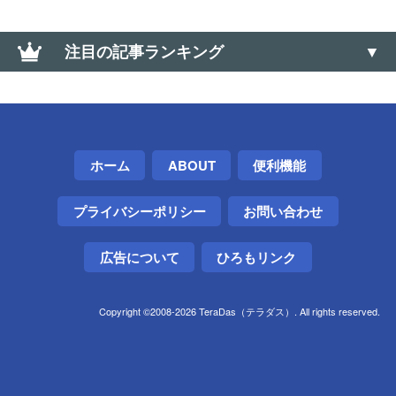
注目の記事ランキング
【Nova Launcher難民】オススメの代替ホームアプリ
3選（代替ランチャー）
AndroidからアプリのAPKファイルを取り出す・バッ
ホーム
ABOUT
便利機能
クアップ方法
プライバシーポリシー
お問い合わせ
【ドミノ・ピザ】Lサイズ半額クーポンが当たる「ミ
ステリーディール」はLINE・メルマガ配信前でも挑
戦できる
広告について
ひろもリンク
AMD公式のビデオドライバ削除ツール「AMD
Copyright ©2008-2026 TeraDas（テラダス）. All rights reserved.
Cleanup Utility」
家電の防振や「うなり音」対策に「激落ちくん」が
捗る件【低周波音】