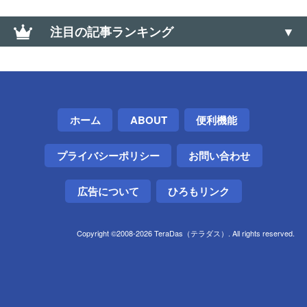
注目の記事ランキング
【Amazon】コンビニ受け取りの「受取可能」バーコ
ードのメールが送られてこない場合の対処方法
Amazon、コンビニ受け取りできない障害が発生。対
ホーム
ABOUT
便利機能
処法は？
プライバシーポリシー
お問い合わせ
iPhoneのWi-Fiテザリングをスリープさせず常時利用
可能にする方法とTIPS【安定性アップ】
広告について
ひろもリンク
【Android】APKファイルを強制インストールする方
法（Google Play以外から入手）
Copyright ©2008-2026 TeraDas（テラダス）. All rights reserved.
【Android】画面を最低よりもっと暗く！「さらに輝
度を下げる」機能で明るさを限界以下に
USB Type C&rarr;Bへの変換アダプタ製品がほとん