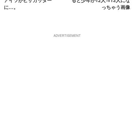
アイツがピザカッター
ると少年が12人→13人にな
に…。
っちゃう画像