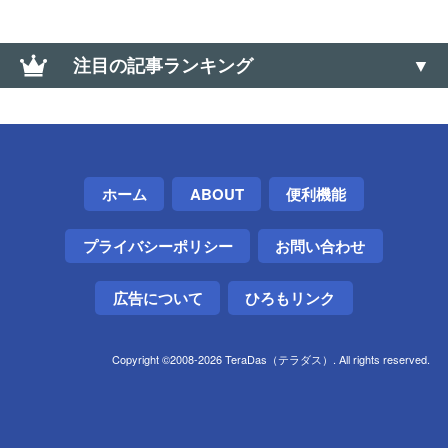
注目の記事ランキング
【Nova Launcher難民】オススメの代替ホームアプリ
3選（代替ランチャー）
マウスのホイールで勝手にブラウザが縮小拡大する
ホーム
ABOUT
便利機能
場合の対処方法【Windows】
プライバシーポリシー
お問い合わせ
リモートデスクトップ先のスクリーンショットを標
準機能だけで撮る方法【Windows】
広告について
ひろもリンク
大なり小なり（＜、＞）の上向き・下向きの記号の
出し方（∧、∨）
Copyright ©2008-2026 TeraDas（テラダス）. All rights reserved.
伸縮自在！くるくる充電ケーブルの内部構造と修理
IMEIからスマホのメーカー名と機種名を調べるサイ