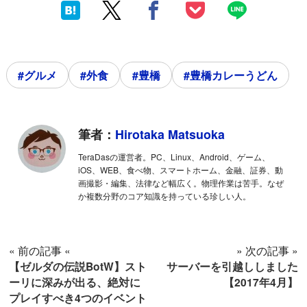
#グルメ
#外食
#豊橋
#豊橋カレーうどん
筆者：
Hirotaka Matsuoka
TeraDasの運営者。PC、Linux、Android、ゲーム、
iOS、WEB、食べ物、スマートホーム、金融、証券、動
画撮影・編集、法律など幅広く。物理作業は苦手。なぜ
か複数分野のコア知識を持っている珍しい人。
« 前の記事 «
» 次の記事 »
【ゼルダの伝説BotW】スト
サーバーを引越ししました
ーリに深みが出る、絶対に
【2017年4月】
プレイすべき4つのイベント