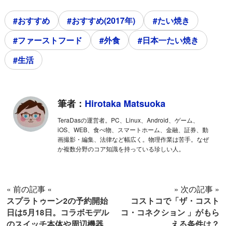
#おすすめ
#おすすめ(2017年)
#たい焼き
#ファーストフード
#外食
#日本一たい焼き
#生活
筆者：
Hirotaka Matsuoka
TeraDasの運営者。PC、Linux、Android、ゲーム、
iOS、WEB、食べ物、スマートホーム、金融、証券、動
画撮影・編集、法律など幅広く。物理作業は苦手。なぜ
か複数分野のコア知識を持っている珍しい人。
« 前の記事 «
» 次の記事 »
スプラトゥーン2の予約開始
コストコで「ザ・コスト
日は5月18日。コラボモデル
コ・コネクション 」がもら
のスイッチ本体や周辺機器
える条件は？