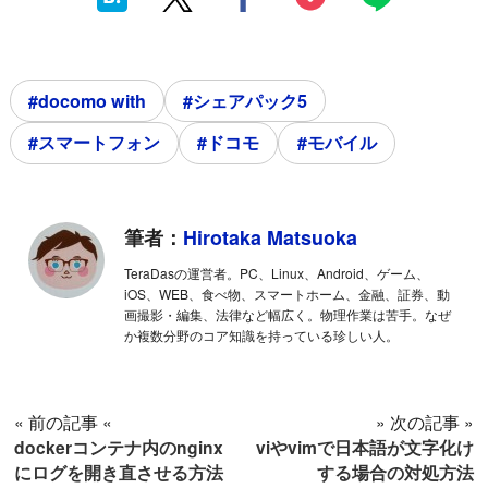
#docomo with
#シェアパック5
#スマートフォン
#ドコモ
#モバイル
筆者：
Hirotaka Matsuoka
TeraDasの運営者。PC、Linux、Android、ゲーム、
iOS、WEB、食べ物、スマートホーム、金融、証券、動
画撮影・編集、法律など幅広く。物理作業は苦手。なぜ
か複数分野のコア知識を持っている珍しい人。
« 前の記事 «
» 次の記事 »
dockerコンテナ内のnginx
viやvimで日本語が文字化け
にログを開き直させる方法
する場合の対処方法