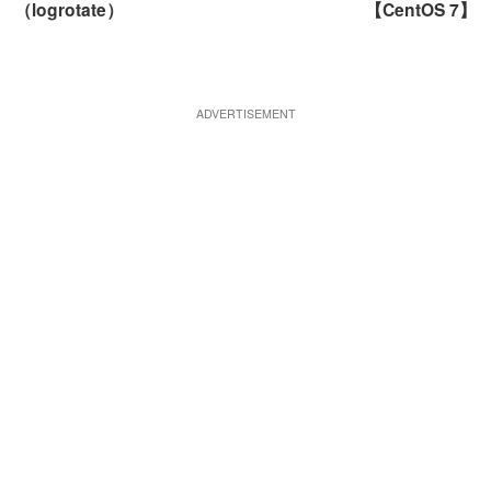
（logrotate）
【CentOS 7】