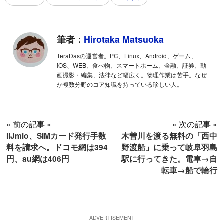
筆者：
Hirotaka Matsuoka
TeraDasの運営者。PC、Linux、Android、ゲーム、
iOS、WEB、食べ物、スマートホーム、金融、証券、動
画撮影・編集、法律など幅広く。物理作業は苦手。なぜ
か複数分野のコア知識を持っている珍しい人。
« 前の記事 «
» 次の記事 »
IIJmio、SIMカード発行手数
木曽川を渡る無料の「西中
料を請求へ。ドコモ網は394
野渡船」に乗って岐阜羽島
円、au網は406円
駅に行ってきた。電車→自
転車→船で輪行