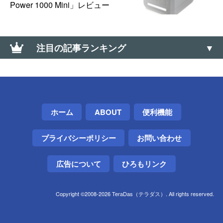
Power 1000 Mini」レビュー
注目の記事ランキング
【Android】「ユーザー補助サービス」が勝手に無効
化される場合の対策・方法
【Android】APKファイルを強制インストールする方
ホーム
ABOUT
便利機能
法（Google Play以外から入手）
プライバシーポリシー
お問い合わせ
【Windows】サウンド コントロールパネルの開き方
（サウンドの詳細設定）
広告について
ひろもリンク
東芝の電子レンジが「H51」エラーで動かなくなった
けど、また動くようになった
Copyright ©2008-2026 TeraDas（テラダス）. All rights reserved.
Xiaomi製スマホの裏のIMEI・シリアル番号シールは
剥がしても大丈夫？