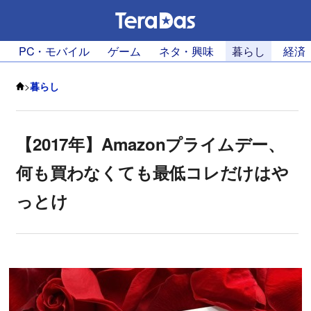
PC・モバイル
ゲーム
ネタ・興味
暮らし
経済
>
暮らし
【2017年】Amazonプライムデー、
何も買わなくても最低コレだけはや
っとけ