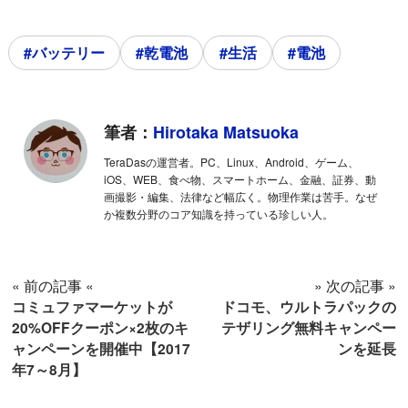
#バッテリー
#乾電池
#生活
#電池
筆者：
Hirotaka Matsuoka
TeraDasの運営者。PC、Linux、Android、ゲーム、
iOS、WEB、食べ物、スマートホーム、金融、証券、動
画撮影・編集、法律など幅広く。物理作業は苦手。なぜ
か複数分野のコア知識を持っている珍しい人。
« 前の記事 «
» 次の記事 »
コミュファマーケットが
ドコモ、ウルトラパックの
20%OFFクーポン×2枚のキ
テザリング無料キャンペー
ャンペーンを開催中【2017
ンを延長
年7～8月】