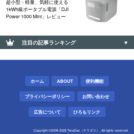
超小型・軽量、気軽に使える
1kWh級ポータブル電源「DJI
Power 1000 Mini」レビュー
注目の記事ランキング
Google Chromeのオフラインインストーラを入手す
る方法（Win・Mac・Linux）
ワンタイムパスワードカードが電池切れ→電池を外
ホーム
ABOUT
便利機能
して廃棄した話【三菱UFJ銀行】
プライバシーポリシー
お問い合わせ
【Windows】標準機能だけで容量の大きいフォルダ
を探す方法
広告について
ひろもリンク
大なり小なり（＜、＞）の上向き・下向きの記号の
出し方（∧、∨）
Copyright ©2008-2026 TeraDas（テラダス）. All rights reserved.