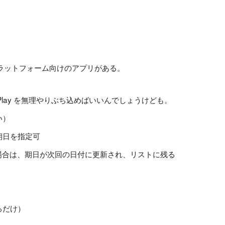
S など幅広いプラットフォーム向けのアプリがある。
e Play を無理やりぶち込めばいいんでしょうけども。
い）
期日を指定可
た場合は、期日が次回の日付に更新され、リストに残る
るだけ）