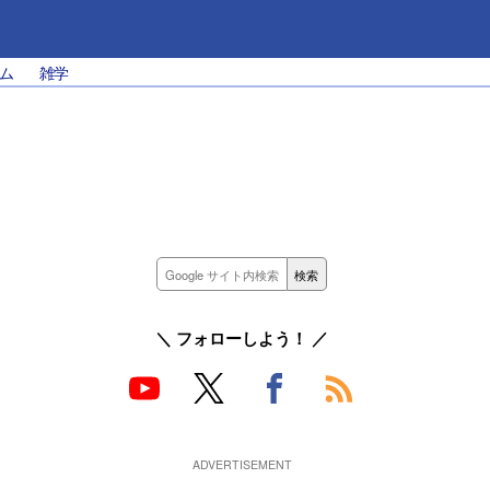
ム
雑学
＼ フォローしよう！ ／