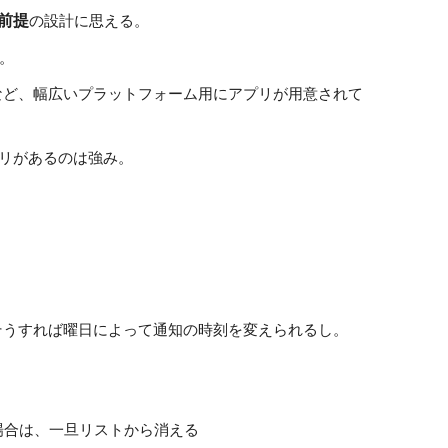
前提
の設計に思える。
。
 Kindle Fire など、幅広いプラットフォーム用にアプリが用意されて
用アプリがあるのは強み。
そうすれば曜日によって通知の時刻を変えられるし。
た場合は、一旦リストから消える