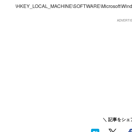
\HKEY_LOCAL_MACHINE\SOFTWARE\Microsoft\Window
＼ 記事をシェ