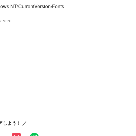
s NT\CurrentVersion\Fonts
アしよう！ ／