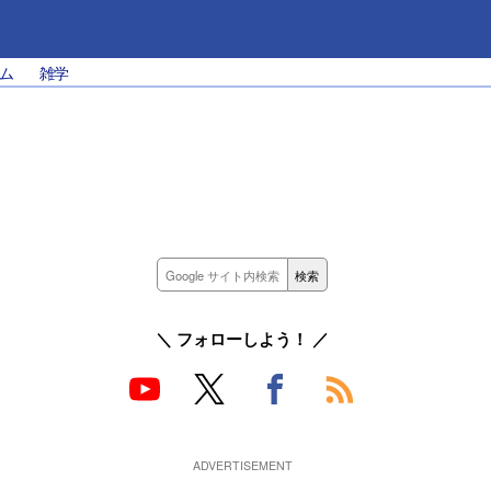
ム
雑学
＼ フォローしよう！ ／