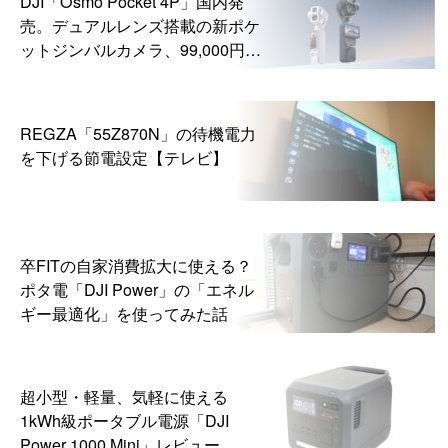
DJI「Osmo Pocket 4P」国内発
売。デュアルレンズ搭載の新ポケ
ットジンバルカメラ、99,000円か
ら
REGZA「55Z870N」の待機電力
を下げる節電設定【テレビ】
卒FITの自家消費拡大に使える？
ポタ電「DJI Power」の「エネル
ギー最適化」を使ってみた話
超小型・軽量、気軽に使える
1kWh級ポータブル電源「DJI
Power 1000 Mini」レビュー