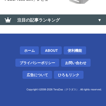
注目の記事ランキング
【Windows】サウンド コントロールパネルの開き方
（サウンドの詳細設定）
【ドミノ・ピザ】Lサイズ半額クーポンが当たる「ミ
ホーム
ABOUT
便利機能
ステリーディール」はLINE・メルマガ配信前でも挑
戦できる
プライバシーポリシー
お問い合わせ
【Android】APKファイルを強制インストールする方
法（Google Play以外から入手）
広告について
ひろもリンク
DaVinci Resolveで左のみのモノラル音声をステレオ
Copyright ©2008-2026 TeraDas（テラダス）. All rights reserved.
に分ける方法
東芝の電子レンジが「H51」エラーで動かなくなった