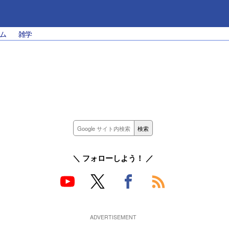
ム
雑学
＼ フォローしよう！ ／