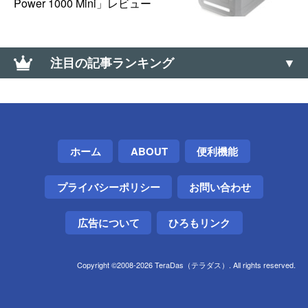
Power 1000 Mini」レビュー
注目の記事ランキング
iPhoneのWi-Fiテザリングをスリープさせず常時利用
可能にする方法とTIPS【安定性アップ】
あきらめない！「すだれ」をクリップで網戸に掛け
ホーム
ABOUT
便利機能
る方法
プライバシーポリシー
お問い合わせ
【0570】高額な「ナビダイヤル」に安く電話を掛け
る方法【通話料】
広告について
ひろもリンク
「12人の少年が13人になっちゃう画像」のトリック
を種明かししてみた
Copyright ©2008-2026 TeraDas（テラダス）. All rights reserved.
家電の防振や「うなり音」対策に「激落ちくん」が
捗る件【低周波音】